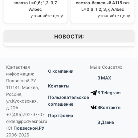
золото L=0,6; 1,2; 3,7,
светло-бежевый А115 rus
Албес
L=0,6; 1,2; 3,7, Албес
уточняйте цену
уточняйте цену
НОВОСТИ:
Контактная
Мы в Соцсетях
О компании
информация:
В MAX
Подвесной.РУ
Контакты
111141
,
Москва,
В Telegram
Россия
,
Пользовательское
ул.Кусковская,
соглашение
ВКонтакте
д.20А
+7(495)792-97-07
Портфолио
order@podvesnoi.ru
В Дзене
(C)
Подвесной.РУ
2006-2026