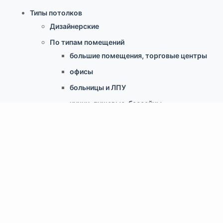
Типы потолков
Дизайнерские
По типам помещений
большие помещения, торговые центры
офисы
больницы и ЛПУ
кухни, душевые, бассейны
учебные классы, переговорные,
библиотеки
по типу конструкции
Армстронг, Экофон, минеральные
Грильято
Реечные
Кассетный металлический