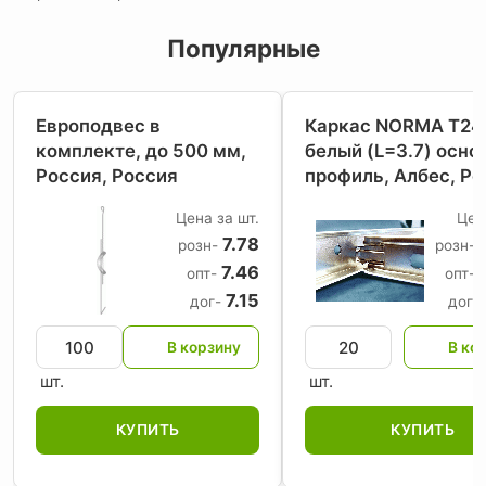
Популярные
Европодвес в
Каркас NORMA Т24
комплекте, до 500 мм,
белый (L=3.7) осно
Россия
, Россия
профиль, Албес
, Р
Цена за шт.
Цен
7.78
розн-
розн-
7.46
опт-
опт-
7.15
дог-
дог-
шт.
шт.
КУПИТЬ
КУПИТЬ