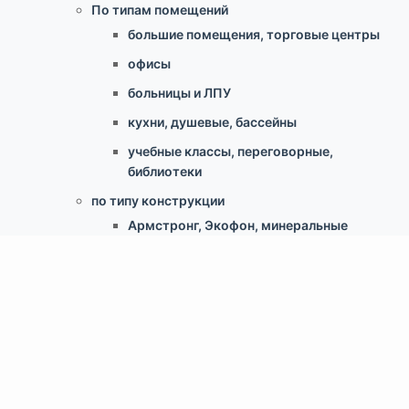
По типам помещений
большие помещения, торговые центры
офисы
больницы и ЛПУ
кухни, душевые, бассейны
учебные классы, переговорные,
библиотеки
по типу конструкции
Армстронг, Экофон, минеральные
Грильято
Реечные
Кассетный металлический
Гипсокартонные конструкции
Свободновисящие (Canopy, Baffles)
Скрытый монтаж ClipIn