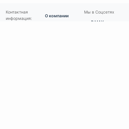
Контактная
Мы в Соцсетях
О компании
информация:
В MAX
Подвесной.РУ
Контакты
111141
,
Москва,
В Telegram
Россия
,
Пользовательское
ул.Кусковская,
соглашение
ВКонтакте
д.20А
+7(495)792-97-07
Портфолио
order@podvesnoi.ru
В Дзене
(C)
Подвесной.РУ
2006-2026
Типы потолков
Дизайнерские
По типам помещений
большие помещения, торговые центры
офисы
больницы и ЛПУ