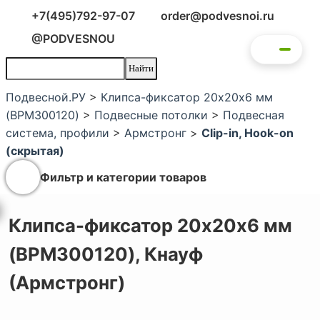
+7(495)792-97-07
order@podvesnoi.ru
@PODVESNOU
Подвесной.РУ
>
Клипса-фиксатор 20х20х6 мм
(BPM300120)
>
Подвесные потолки
>
Подвесная
система, профили
>
Армстронг
>
Clip-in, Hook-on
(скрытая)
Фильтр и категории товаров
Клипса-фиксатор 20х20х6 мм
(BPM300120),
Кнауф
(Армстронг)