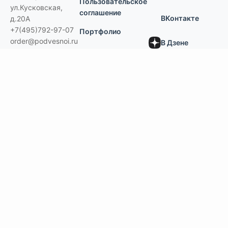
Пользовательское
ул.Кусковская,
соглашение
ВКонтакте
д.20А
+7(495)792-97-07
Портфолио
order@podvesnoi.ru
В Дзене
(C)
Подвесной.РУ
2006-2026
Типы потолков
Дизайнерские
По типам помещений
большие помещения, торговые центры
офисы
больницы и ЛПУ
кухни, душевые, бассейны
учебные классы, переговорные,
библиотеки
по типу конструкции