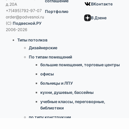
соглашение
ВКонтакте
д.20А
+7(495)792-97-07
Портфолио
order@podvesnoi.ru
В Дзене
(C)
Подвесной.РУ
2006-2026
Типы потолков
Дизайнерские
По типам помещений
большие помещения, торговые центры
офисы
больницы и ЛПУ
кухни, душевые, бассейны
учебные классы, переговорные,
библиотеки
по типу конструкции
Армстронг, Экофон, минеральные