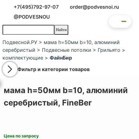
+7(495)792-97-07
order@podvesnoi.ru
@PODVESNOU
Подвесной.РУ
>
мама h=50мм b=10, алюминий
серебристый
>
Подвесные потолки
>
Грильято
>
комплектующие
>
ФайнБир
Фильтр и категории товаров
мама h=50мм b=10, алюминий
серебристый,
FineBer
Цена по запросу