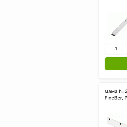
мама h=3
FineBer
, 