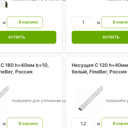
м
м
КУПИТЬ
КУПИТЬ
С 180 h=40мм b=10,
Несущая С 120 h=40мм
ineBer
, Россия
белый, FineBer
, Россия
позвоните для уточнения цены
позвоните 
м
м