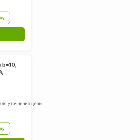
 b=10,
й,
для уточнения цены