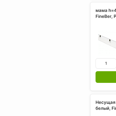
мама h=4
FineBer
, 
Несущая 
белый, F