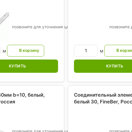
позвоните для уточнения цены
позвоните 
м
м
КУПИТЬ
КУПИТЬ
0мм b=10, белый,
Соединительный элеме
Россия
белый 30, FineBer
, Рос
позвоните для уточнения цены
позвоните 