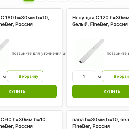
С 180 h=30мм b=10,
Несущая С 120 h=30мм
ineBer
, Россия
белый, FineBer
, Россия
позвоните для уточнения цены
позвоните 
м
м
КУПИТЬ
КУПИТЬ
С 60 h=30мм b=10,
папа h=30мм b=10, бел
ineBer
, Россия
FineBer
, Россия