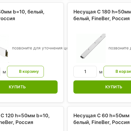
0мм b=10, белый,
Несущая С 180 h=50мм
Россия
белый, FineBer
, Россия
позвоните для уточнения цены
позвоните 
м
м
КУПИТЬ
КУПИТЬ
С 120 h=50мм b=10,
Несущая С 60 h=50мм 
ineBer
, Россия
белый, FineBer
, Россия