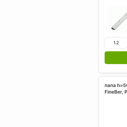
папа h=5
FineBer
, 