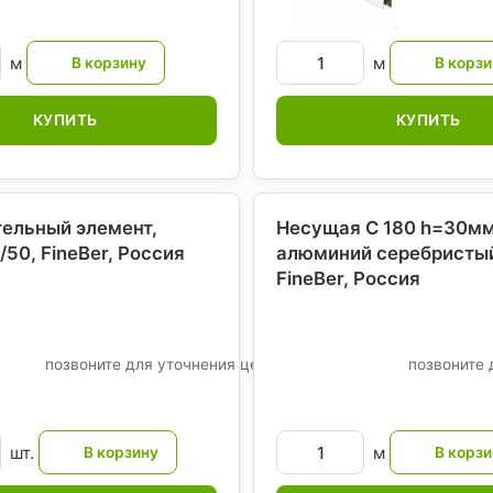
м
м
КУПИТЬ
КУПИТЬ
ельный элемент,
Несущая С 180 h=30мм
/50, FineBer
, Россия
алюминий серебристы
FineBer
, Россия
позвоните для уточнения цены
позвоните 
шт.
м