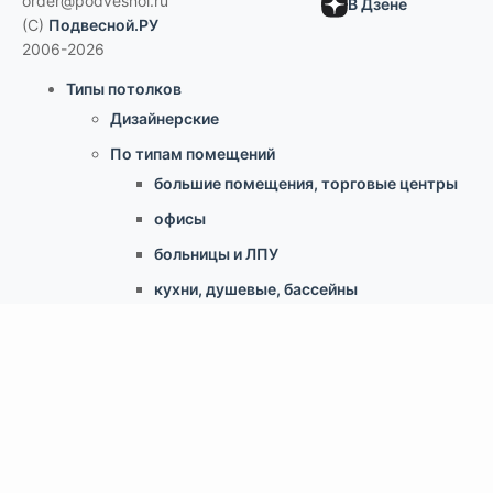
order@podvesnoi.ru
В Дзене
(C)
Подвесной.РУ
2006-2026
Типы потолков
Дизайнерские
По типам помещений
большие помещения, торговые центры
офисы
больницы и ЛПУ
кухни, душевые, бассейны
учебные классы, переговорные,
библиотеки
по типу конструкции
Армстронг, Экофон, минеральные
Грильято
Реечные