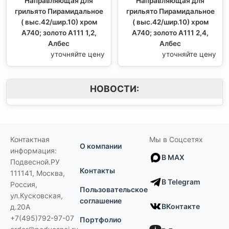
Направляющая для
Направляющая для
грильято Пирамидальное
грильято Пирамидальное
( выс.42/шир.10) хром
( выс.42/шир.10) хром
А740; золото А111 1,2,
А740; золото А111 2,4,
Албес
Албес
уточняйте цену
уточняйте цену
НОВОСТИ:
Контактная
Мы в Соцсетях
О компании
информация:
В MAX
Подвесной.РУ
Контакты
111141
,
Москва,
В Telegram
Россия
,
Пользовательское
ул.Кусковская,
соглашение
ВКонтакте
д.20А
+7(495)792-97-07
Портфолио