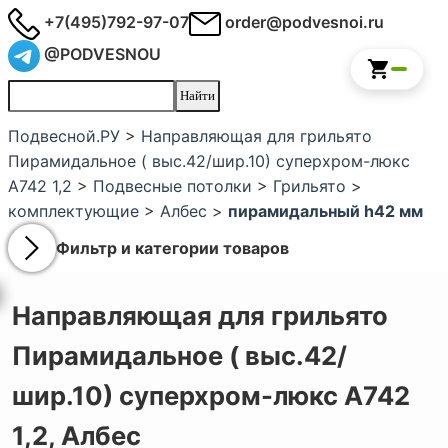
+7(495)792-97-07
order@podvesnoi.ru
@PODVESNOU
Подвесной.РУ
>
Направляющая для грильято
Пирамидальное ( выс.42/шир.10) суперхром-люкс
А742 1,2
>
Подвесные потолки
>
Грильято
>
комплектующие
>
Албес
>
пирамидальный h42 мм
Фильтр и категории товаров
Направляющая для грильято
Пирамидальное ( выс.42/
шир.10) суперхром-люкс А742
1,2,
Албес