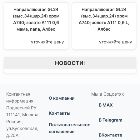
Направляющая GL24
Направляющая GL24
(выс.34/шир.24) хром
(выс.34/шир.24) хром
А740; золото А111 0,6
А740; золото А111 0,6 L,
мама, папа, Албес
Албес
уточняйте цену
уточняйте цену
НОВОСТИ:
Контактная
Мы в Соцсетях
О компании
информация:
В MAX
Подвесной.РУ
Контакты
111141
,
Москва,
В Telegram
Россия
,
Пользовательское
ул.Кусковская,
соглашение
ВКонтакте
д.20А