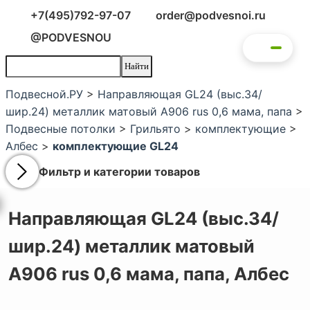
+7(495)792-97-07
order@podvesnoi.ru
@PODVESNOU
Подвесной.РУ
>
Направляющая GL24 (выс.34/
шир.24) металлик матовый А906 rus 0,6 мама, папа
>
Подвесные потолки
>
Грильято
>
комплектующие
>
Албес
>
комплектующие GL24
Фильтр и категории товаров
Направляющая GL24 (выс.34/
шир.24) металлик матовый
А906 rus 0,6 мама, папа,
Албес