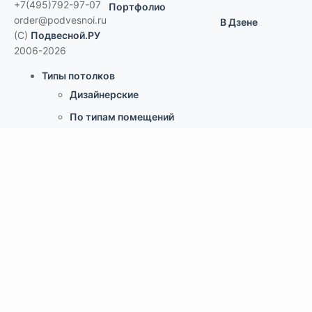
+7(495)792-97-07
Портфолио
order@podvesnoi.ru
В Дзене
(C)
Подвесной.РУ
2006-2026
Типы потолков
Дизайнерские
По типам помещений
большие помещения, торговые центры
офисы
больницы и ЛПУ
кухни, душевые, бассейны
учебные классы, переговорные,
библиотеки
по типу конструкции
Армстронг, Экофон, минеральные
Грильято