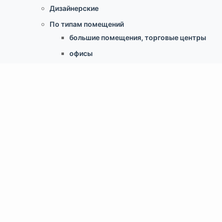
Дизайнерские
По типам помещений
большие помещения, торговые центры
офисы
больницы и ЛПУ
кухни, душевые, бассейны
учебные классы, переговорные,
библиотеки
по типу конструкции
Армстронг, Экофон, минеральные
Грильято
Реечные
Кассетный металлический
Гипсокартонные конструкции
Свободновисящие (Canopy, Baffles)