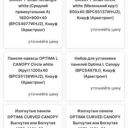
white (Средний
white (Маленький круг)
прямоугольник А)
800х40 (BPCS5137WHJ2),
1800x900x40
Кнауф (Армстронг)
(BPCS4977WHJ2), Кнауф
уточняйте цену
(Армстронг)
уточняйте цену
Панели-навесы OPTIMA L
Набор для установки
CANOPY Circle white
панелей Optima L Canopy
(Круг) 1200х40
(BPCS4979J), Кнауф
(BPCS5138WHJ2), Кнауф
(Армстронг)
(Армстронг)
уточняйте цену
уточняйте цену
Изогнутые панели
Изогнутые панели
OPTIMA CURVED CANOPY
OPTIMA CURVED CANOPY
Выгнутая или Вогнутая
Выгнутая или Вогнутая