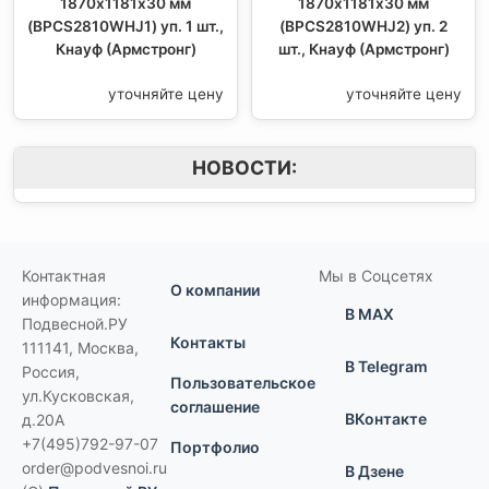
1870х1181х30 мм
1870х1181х30 мм
(BPCS2810WHJ1) уп. 1 шт.,
(BPCS2810WHJ2) уп. 2
Кнауф (Армстронг)
шт., Кнауф (Армстронг)
уточняйте цену
уточняйте цену
НОВОСТИ:
Контактная
Мы в Соцсетях
О компании
информация:
В MAX
Подвесной.РУ
Контакты
111141
,
Москва,
В Telegram
Россия
,
Пользовательское
ул.Кусковская,
соглашение
ВКонтакте
д.20А
+7(495)792-97-07
Портфолио
order@podvesnoi.ru
В Дзене