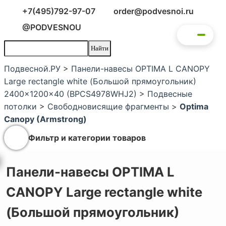
+7(495)792-97-07
order@podvesnoi.ru
@PODVESNOU
Подвесной.РУ
>
Панели-навесы OPTIMA L CANOPY
Large rectangle white (Большой прямоугольник)
2400x1200x40 (BPCS4978WHJ2)
>
Подвесные
потолки
>
Свободновисящие фрагменты
>
Optima
Canopy (Armstrong)
Фильтр и категории товаров
Панели-навесы OPTIMA L
CANOPY Large rectangle white
(Большой прямоугольник)