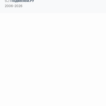
(C)
Подвесной.РУ
2006-2026
Типы потолков
Дизайнерские
По типам помещений
большие помещения, торговые центры
офисы
больницы и ЛПУ
кухни, душевые, бассейны
учебные классы, переговорные,
библиотеки
по типу конструкции
Армстронг, Экофон, минеральные
Грильято
Реечные