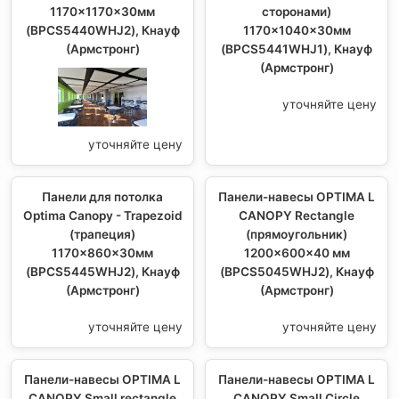
1170x1170x30мм
сторонами)
(BPCS5440WHJ2), Кнауф
1170x1040x30мм
(Армстронг)
(BPCS5441WHJ1), Кнауф
(Армстронг)
уточняйте цену
уточняйте цену
Панели для потолка
Панели-навесы OPTIMA L
Optima Canopy - Trapezoid
CANOPY Rectangle
(трапеция)
(прямоугольник)
1170x860x30мм
1200x600x40 мм
(BPCS5445WHJ2), Кнауф
(BPCS5045WHJ2), Кнауф
(Армстронг)
(Армстронг)
уточняйте цену
уточняйте цену
Панели-навесы OPTIMA L
Панели-навесы OPTIMA L
CANOPY Small rectangle
CANOPY Small Circle