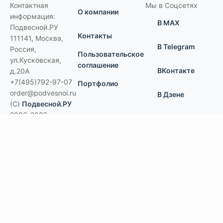
Контактная
Мы в Соцсетях
О компании
информация:
В MAX
Подвесной.РУ
Контакты
111141
,
Москва,
В Telegram
Россия
,
Пользовательское
ул.Кусковская,
соглашение
ВКонтакте
д.20А
+7(495)792-97-07
Портфолио
order@podvesnoi.ru
В Дзене
(C)
Подвесной.РУ
2006-2026
Типы потолков
Дизайнерские
По типам помещений
большие помещения, торговые центры
офисы
больницы и ЛПУ