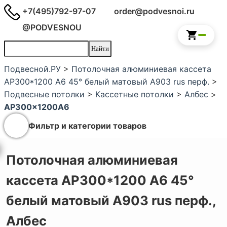
+7(495)792-97-07
order@podvesnoi.ru
@PODVESNOU
Подвесной.РУ
>
Потолочная алюминиевая кассета
AP300*1200 A6 45° белый матовый А903 rus перф.
>
Подвесные потолки
>
Кассетные потолки
>
Албес
>
AP300x1200A6
Фильтр и категории товаров
Потолочная алюминиевая
кассета AP300*1200 A6 45°
белый матовый А903 rus перф.,
Албес