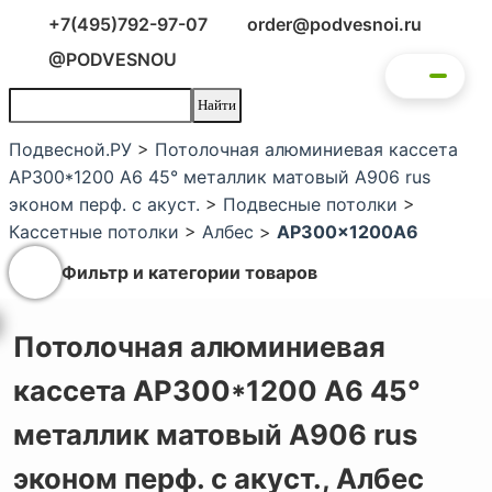
+7(495)792-97-07
order@podvesnoi.ru
@PODVESNOU
Подвесной.РУ
>
Потолочная алюминиевая кассета
AP300*1200 A6 45° металлик матовый А906 rus
эконом перф. с акуст.
>
Подвесные потолки
>
Кассетные потолки
>
Албес
>
AP300x1200A6
Фильтр и категории товаров
Потолочная алюминиевая
кассета AP300*1200 A6 45°
металлик матовый А906 rus
эконом перф. с акуст.,
Албес