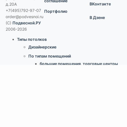
соглашение
ВКонтакте
д.20А
+7(495)792-97-07
Портфолио
order@podvesnoi.ru
В Дзене
(C)
Подвесной.РУ
2006-2026
Типы потолков
Дизайнерские
По типам помещений
большие помещения, торговые центры
офисы
больницы и ЛПУ
кухни, душевые, бассейны
учебные классы, переговорные,
библиотеки
по типу конструкции
Армстронг, Экофон, минеральные