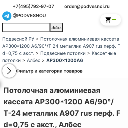
+7(495)792-97-07
order@podvesnoi.ru
@PODVESNOU
Подвесной.РУ
>
Потолочная алюминиевая кассета
AP300*1200 A6/90°/Т-24 металлик А907 rus перф. F
d=0,75 с акст.
>
Подвесные потолки
>
Кассетные
потолки
>
Албес
>
AP300x1200A6
Фильтр и категории товаров
Потолочная алюминиевая
кассета AP300*1200 A6/90°/
Т-24 металлик А907 rus перф. F
d=0,75 с акст.,
Албес