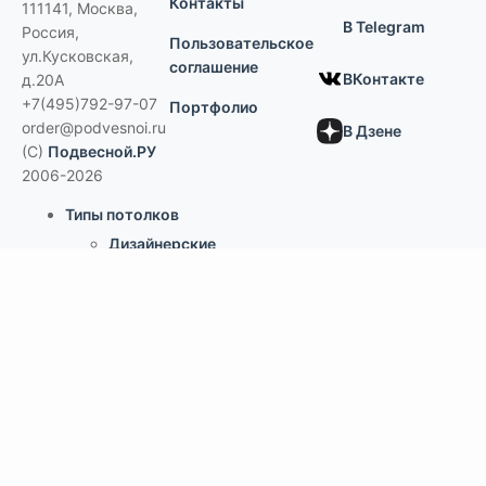
Контакты
111141
,
Москва,
В Telegram
Россия
,
Пользовательское
ул.Кусковская,
соглашение
ВКонтакте
д.20А
+7(495)792-97-07
Портфолио
order@podvesnoi.ru
В Дзене
(C)
Подвесной.РУ
2006-2026
Типы потолков
Дизайнерские
По типам помещений
большие помещения, торговые центры
офисы
больницы и ЛПУ
кухни, душевые, бассейны
учебные классы, переговорные,
библиотеки