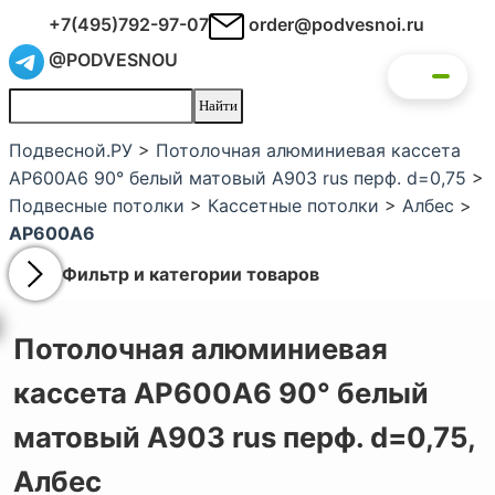
+7(495)792-97-07
order@podvesnoi.ru
@PODVESNOU
Подвесной.РУ
>
Потолочная алюминиевая кассета
AP600A6 90° белый матовый А903 rus перф. d=0,75
>
Подвесные потолки
>
Кассетные потолки
>
Албес
>
AP600A6
Фильтр и категории товаров
Потолочная алюминиевая
кассета AP600A6 90° белый
матовый А903 rus перф. d=0,75,
Албес