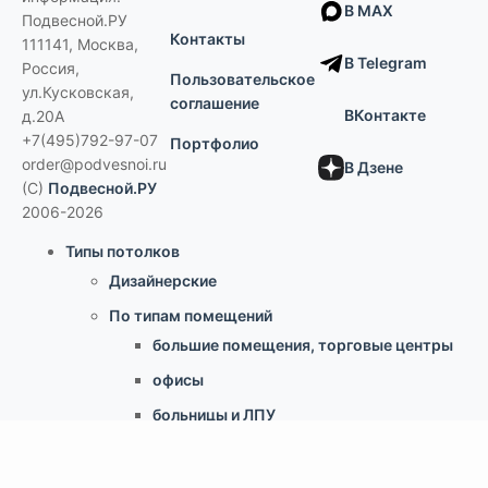
В MAX
Подвесной.РУ
Контакты
111141
,
Москва,
В Telegram
Россия
,
Пользовательское
ул.Кусковская,
соглашение
ВКонтакте
д.20А
+7(495)792-97-07
Портфолио
order@podvesnoi.ru
В Дзене
(C)
Подвесной.РУ
2006-2026
Типы потолков
Дизайнерские
По типам помещений
большие помещения, торговые центры
офисы
больницы и ЛПУ
кухни, душевые, бассейны
учебные классы, переговорные,