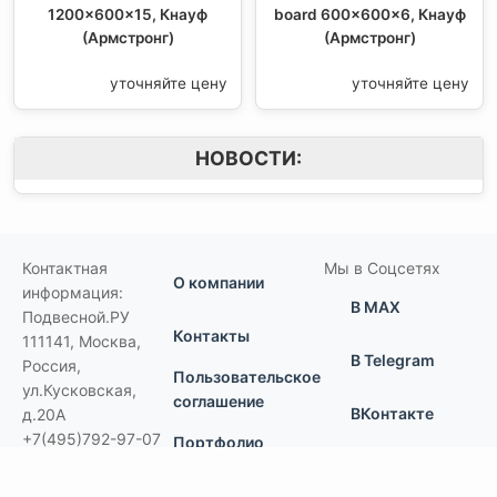
1200x600x15, Кнауф
board 600x600x6, Кнауф
(Армстронг)
(Армстронг)
уточняйте цену
уточняйте цену
НОВОСТИ:
Контактная
Мы в Соцсетях
О компании
информация:
В MAX
Подвесной.РУ
Контакты
111141
,
Москва,
В Telegram
Россия
,
Пользовательское
ул.Кусковская,
соглашение
ВКонтакте
д.20А
+7(495)792-97-07
Портфолио
order@podvesnoi.ru
В Дзене
(C)
Подвесной.РУ