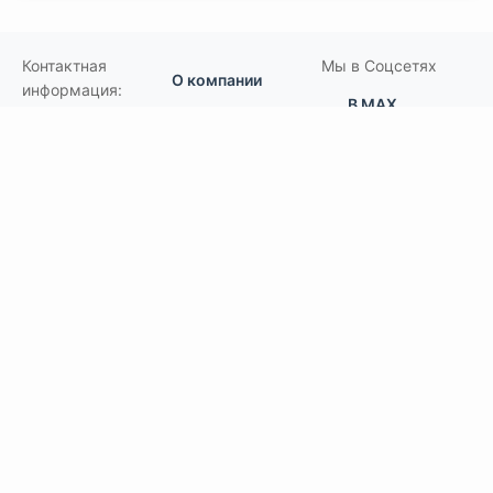
Контактная
Мы в Соцсетях
О компании
информация:
В MAX
Подвесной.РУ
Контакты
111141
,
Москва,
В Telegram
Россия
,
Пользовательское
ул.Кусковская,
соглашение
ВКонтакте
д.20А
+7(495)792-97-07
Портфолио
order@podvesnoi.ru
В Дзене
(C)
Подвесной.РУ
2006-2026
Типы потолков
Дизайнерские
По типам помещений
большие помещения, торговые центры
офисы