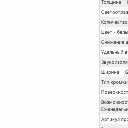
Толщина - 
Светоотраж
Количество 
Цвет - белы
Снижение ш
Удельный ве
Звукоизоляц
Ширина - 1
Тип кромки 
Поверхность
Возможност
Еженедельн
Артикул пр