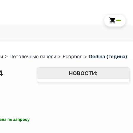
ки
>
Потолочные панели
>
Ecophon
>
Gedina (Гедина)
4
НОВОСТИ:
ена по запросу