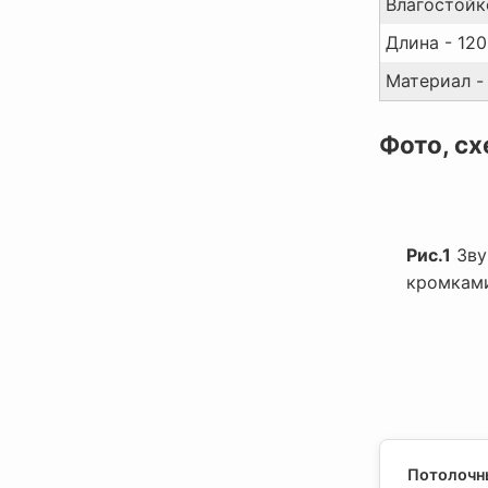
Влагостойк
Длина - 120
Материал -
Фото, сх
Рис.1
Зву
кромкам
Потолочны