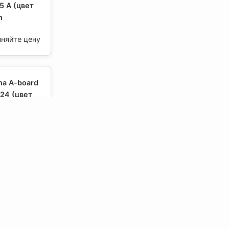
5 A (цвет
n
чняйте цену
na A-board
24 (цвет
n
чняйте цену
na E/T24-
24 (цвет