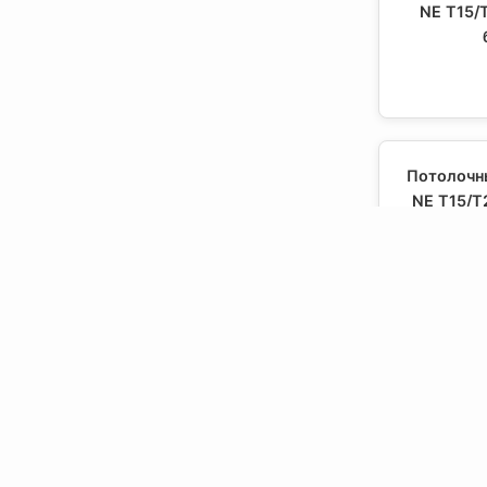
NE T15/
Потолочны
NE T15/T
Потолочны
PE T24 1