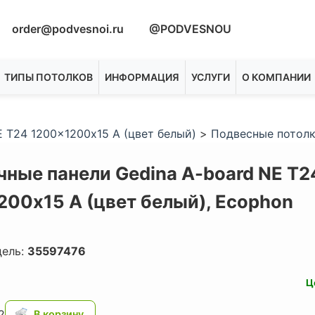
order@podvesnoi.ru
@PODVESNOU
ТИПЫ ПОТОЛКОВ
ИНФОРМАЦИЯ
УСЛУГИ
О КОМПАНИИ
 T24 1200x1200х15 A (цвет белый)
>
Подвесные потол
чные панели Gedina A-board NE T2
200х15 A (цвет белый),
Ecophon
дель:
35597476
Ц
2