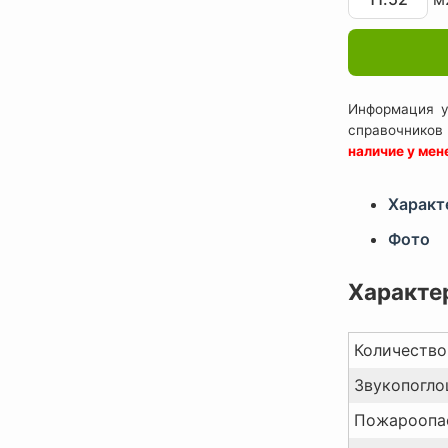
Информация у
справочников
наличие у ме
Характ
Фото
Характе
Количество 
Звукопоглощ
Пожароопас