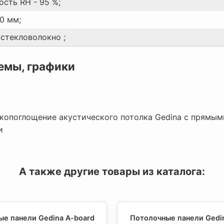
ость RH - 95 %;
0 мм;
 стекловолокно ;
емы, графики
копоглощение акустического потолка Gedina с прямым
и
А также другие товары из каталога:
е панели Gedina A-board
Потолочные панели Gedi