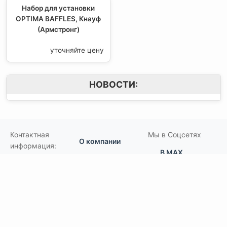
Набор для установки
OPTIMA BAFFLES, Кнауф
(Армстронг)
уточняйте цену
НОВОСТИ:
Контактная
Мы в Соцсетях
О компании
информация:
В MAX
Подвесной.РУ
Контакты
111141
,
Москва,
В Telegram
Россия
,
Пользовательское
ул.Кусковская,
соглашение
ВКонтакте
д.20А
+7(495)792-97-07
Портфолио
order@podvesnoi.ru
В Дзене