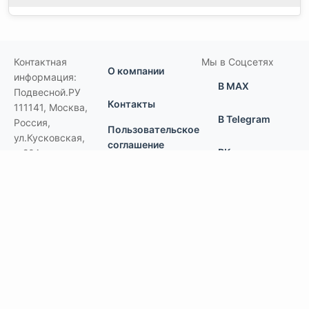
Контактная
Мы в Соцсетях
О компании
информация:
В MAX
Подвесной.РУ
Контакты
111141
,
Москва,
В Telegram
Россия
,
Пользовательское
ул.Кусковская,
соглашение
ВКонтакте
д.20А
+7(495)792-97-07
Портфолио
order@podvesnoi.ru
В Дзене
(C)
Подвесной.РУ
2006-2026
Типы потолков
Дизайнерские
По типам помещений
большие помещения, торговые центры