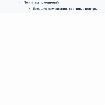
По типам помещений
большие помещения, торговые центры
офисы
больницы и ЛПУ
кухни, душевые, бассейны
учебные классы, переговорные,
библиотеки
по типу конструкции
Армстронг, Экофон, минеральные
Грильято
Реечные
Кассетный металлический
Гипсокартонные конструкции
Свободновисящие (Canopy, Baffles)
Скрытый монтаж ClipIn