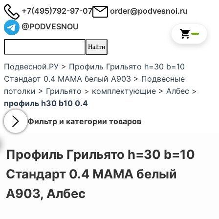
+7(495)792-97-07
order@podvesnoi.ru
@PODVESNOU
Подвесной.РУ
>
Профиль Грильято h=30 b=10
Стандарт 0.4 МАМА белый А903
>
Подвесные
потолки
>
Грильято
>
комплектующие
>
Албес
>
профиль h30 b10 0.4
Фильтр и категории товаров
Профиль Грильято h=30 b=10
Стандарт 0.4 МАМА белый
А903,
Албес