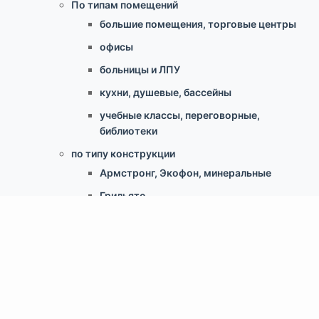
По типам помещений
большие помещения, торговые центры
офисы
больницы и ЛПУ
кухни, душевые, бассейны
учебные классы, переговорные,
библиотеки
по типу конструкции
Армстронг, Экофон, минеральные
Грильято
Реечные
Кассетный металлический
Гипсокартонные конструкции
Свободновисящие (Canopy, Baffles)
Скрытый монтаж ClipIn