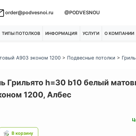
order@podvesnoi.ru
@PODVESNOU
ТИПЫ ПОТОЛКОВ
ИНФОРМАЦИЯ
УСЛУГИ
О КОМПАНИИ
атовый А903 эконом 1200
>
Подвесные потолки
>
Гриль
ь Грильято h=30 b10 белый мато
коном 1200,
Албес
Ц