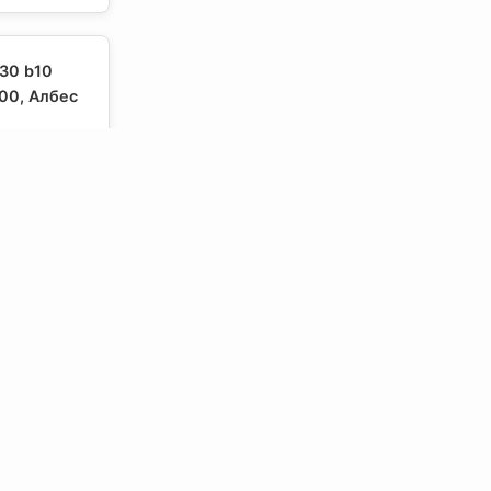
30 b10
00, Албес
чняйте цену
30 b10
 Албес
чняйте цену