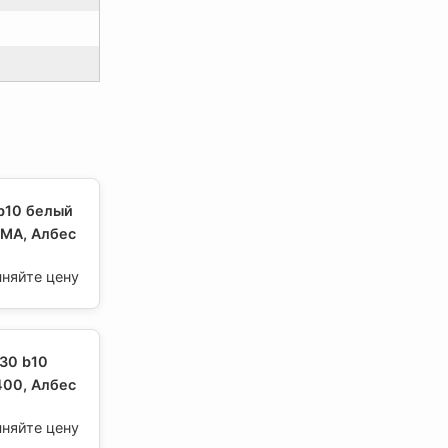
b10 белый
МА, Албес
чняйте цену
30 b10
400, Албес
чняйте цену