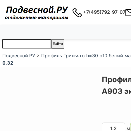
+7(495)792-97-07
Подвесной.РУ
>
Профиль Грильято h=30 b10 белый м
0.32
Профил
А903 э
м