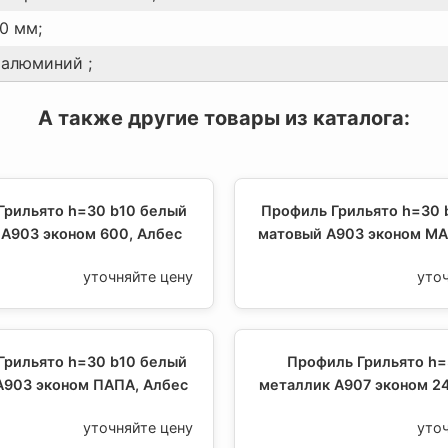
0 мм;
 алюминий ;
А также другие товары из каталога:
Грильято h=30 b10 белый
Профиль Грильято h=30 
А903 эконом 600, Албес
матовый А903 эконом МА
уточняйте цену
уто
Грильято h=30 b10 белый
Профиль Грильято h=
А903 эконом ПАПА, Албес
металлик А907 эконом 2
уточняйте цену
уто