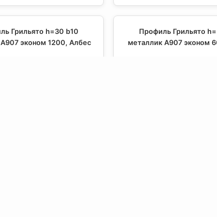
ль Грильято h=30 b10
Профиль Грильято h=
А907 эконом 1200, Албес
металлик А907 эконом 6
уточняйте цену
уто
ль Грильято h=30 b10
Профиль Грильято h=
А907 эконом МАМА, Албес
металлик А907 ПАПА,
уто
уточняйте цену