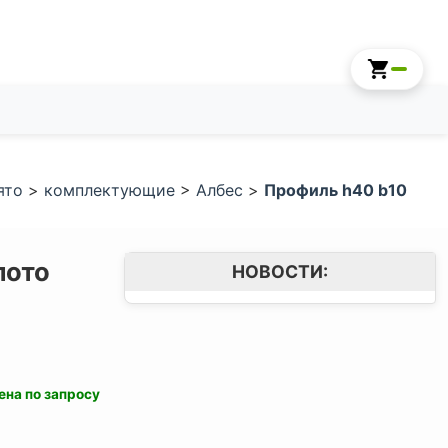
ято
>
комплектующие
>
Албес
>
Профиль h40 b10
лото
НОВОСТИ:
ена по запросу