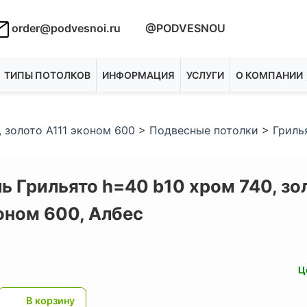
order@podvesnoi.ru
@PODVESNOU
ТИПЫ ПОТОЛКОВ
ИНФОРМАЦИЯ
УСЛУГИ
О КОМПАНИИ
 золото А111 эконом 600
>
Подвесные потолки
>
Гриль
 Грильято h=40 b10 хром 740, зо
коном 600,
Албес
Ц