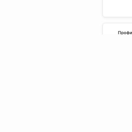
Профи
металли
Профи
суперхром
Профиль 