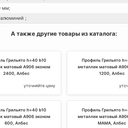
0 мм;
 алюминий ;
А также другие товары из каталога:
ль Грильято h=40 b10
Профиль Грильято h=
к матовый А906 эконом
металлик матовый А90
2400, Албес
1200, Албес
уточняйте цену
уто
ль Грильято h=40 b10
Профиль Грильято h=
к матовый А906 эконом
металлик матовый А90
600, Албес
МАМА, Албес