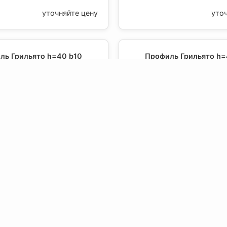
уточняйте цену
уто
ль Грильято h=40 b10
Профиль Грильято h=
к матовый А906 эконом
суперхром А741 эконом 2
ПАПА, Албес
уто
уточняйте цену
ль Грильято h=40 b10
Профиль Грильято h=
 А741 эконом 1200, Албес
суперхром А741 эконом 
уточняйте цену
уто
Грильято h=40 b10 хром
Профиль Грильято h=40