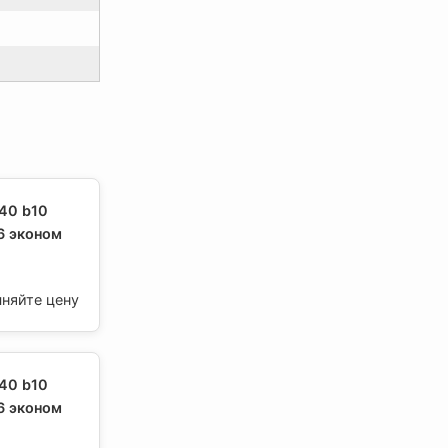
40 b10
6 эконом
чняйте цену
40 b10
6 эконом