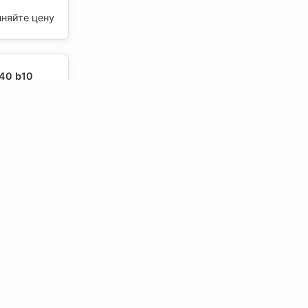
чняйте цену
40 b10
400, Албес
чняйте цену
40 b10
600, Албес
чняйте цену
 b10 хром