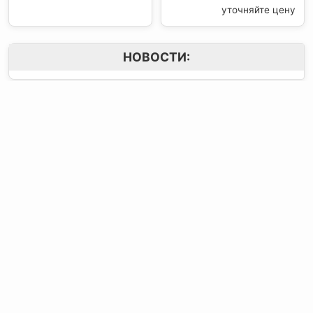
уточняйте цену
НОВОСТИ:
Контактная
Мы в Соцсетях
О компании
информация:
В MAX
Подвесной.РУ
Контакты
111141
,
Москва,
В Telegram
Россия
,
Пользовательское
ул.Кусковская,
соглашение
ВКонтакте
д.20А
+7(495)792-97-07
Портфолио
order@podvesnoi.ru
В Дзене
(C)
Подвесной.РУ
2006-2026
Типы потолков