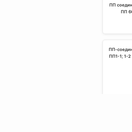
ПП соедин
ПП 60
ПП-соедин
ПП1-1; 1-2
Анкерный 
2 