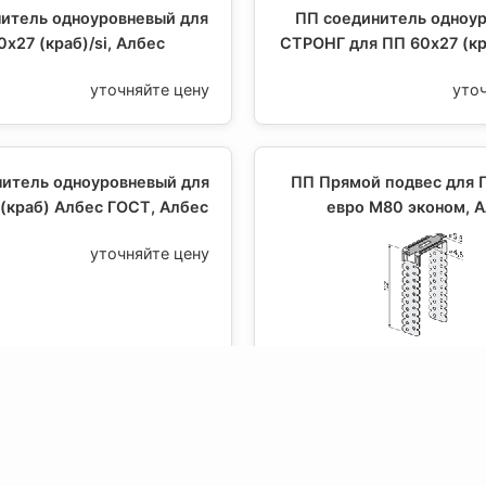
итель одноуровневый для
ПП соединитель одноу
х27 (краб)/si, Албес
СТРОНГ для ПП 60х27 (кр
уточняйте цену
уто
итель одноуровневый для
ПП Прямой подвес для 
 (краб) Албес ГОСТ, Албес
евро М80 эконом, 
уточняйте цену
уто
подвес для ПП-1-1 и ПП-1-
ПП-удлинитель для ПП-
Албес ГОСТ, Албес
ГОСТ, Албес