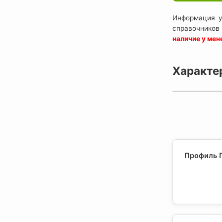
Информация у
справочников
наличие у ме
Характе
Профиль П