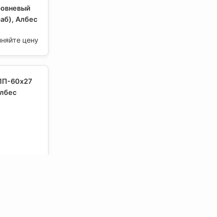
ровневый
аб), Албес
чняйте цену
ПП-60х27
Албес
чняйте цену
1-1 Албес