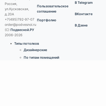
В Telegram
Россия
,
Пользовательское
ул.Кусковская,
соглашение
ВКонтакте
д.20А
+7(495)792-97-07
Портфолио
order@podvesnoi.ru
В Дзене
(C)
Подвесной.РУ
2006-2026
Типы потолков
Дизайнерские
По типам помещений
большие помещения, торговые центры
офисы
больницы и ЛПУ
кухни, душевые, бассейны
учебные классы, переговорные,
библиотеки