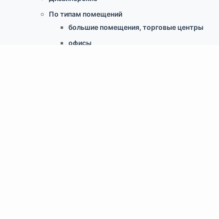
По типам помещений
большие помещения, торговые центры
офисы
больницы и ЛПУ
кухни, душевые, бассейны
учебные классы, переговорные,
библиотеки
по типу конструкции
Армстронг, Экофон, минеральные
Грильято
Реечные
Кассетный металлический
Гипсокартонные конструкции
Свободновисящие (Canopy, Baffles)