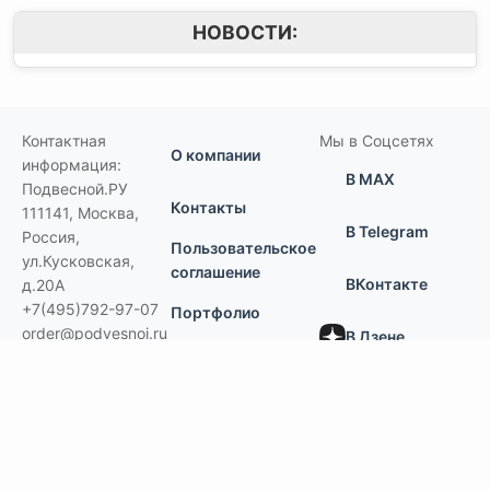
НОВОСТИ:
Контактная
Мы в Соцсетях
О компании
информация:
В MAX
Подвесной.РУ
Контакты
111141
,
Москва,
В Telegram
Россия
,
Пользовательское
ул.Кусковская,
соглашение
ВКонтакте
д.20А
+7(495)792-97-07
Портфолио
order@podvesnoi.ru
В Дзене
(C)
Подвесной.РУ
2006-2026
Типы потолков
Дизайнерские
По типам помещений