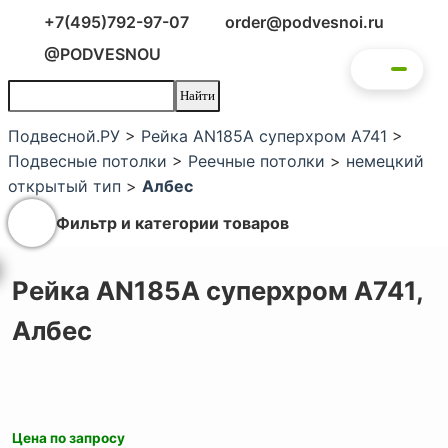
+7(495)792-97-07
order@podvesnoi.ru
@PODVESNOU
Подвесной.РУ
>
Рейка AN185A суперхром А741
>
Подвесные потолки
>
Реечные потолки
>
немецкий
открытый тип
>
Албес
Фильтр и категории товаров
Рейка AN185A суперхром А741,
Албес
Цена по запросу