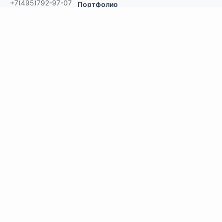
+7(495)792-97-07
Портфолио
order@podvesnoi.ru
В Дзене
(C)
Подвесной.РУ
2006-2026
Типы потолков
Дизайнерские
По типам помещений
большие помещения, торговые центры
офисы
больницы и ЛПУ
кухни, душевые, бассейны
учебные классы, переговорные,
библиотеки
по типу конструкции
Армстронг, Экофон, минеральные
Грильято