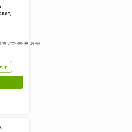
к
свет
,
для уточнения цены
к