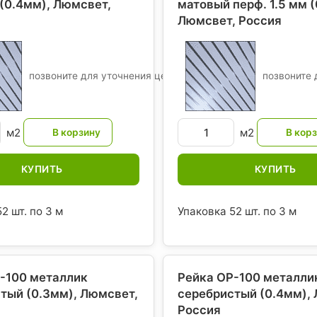
(0.4мм), Люмсвет
,
матовый перф. 1.5 мм (
Люмсвет
, Россия
позвоните для уточнения цены
позвоните 
м2
м2
КУПИТЬ
КУПИТЬ
2 шт. по 3 м
Упаковка 52 шт. по 3 м
-100 металлик
Рейка ОР-100 металли
тый (0.3мм), Люмсвет
,
серебристый (0.4мм),
Россия