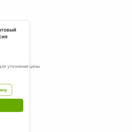
атовый
сия
для уточнения цены