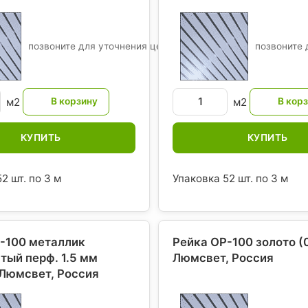
позвоните для уточнения цены
позвоните 
м2
м2
КУПИТЬ
КУПИТЬ
2 шт. по 3 м
Упаковка 52 шт. по 3 м
-100 металлик
Рейка ОР-100 золото (
тый перф. 1.5 мм
Люмсвет
, Россия
 Люмсвет
, Россия