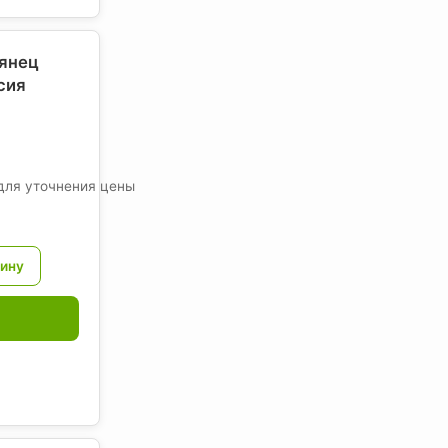
лянец
сия
для уточнения цены