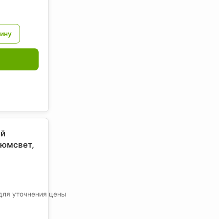
ий
Люмсвет
,
для уточнения цены