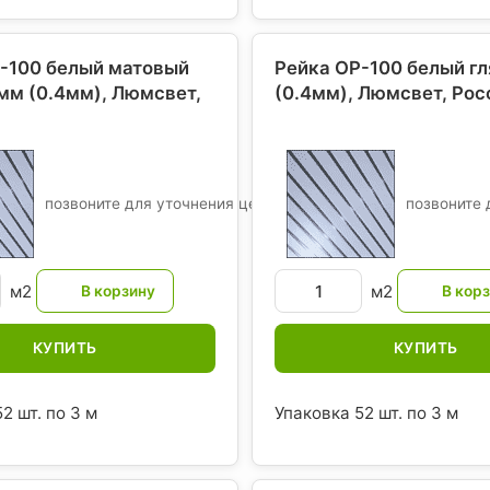
-100 белый матовый
Рейка OР-100 белый г
5мм (0.4мм), Люмсвет
,
(0.4мм), Люмсвет
, Рос
позвоните для уточнения цены
позвоните 
м2
м2
КУПИТЬ
КУПИТЬ
2 шт. по 3 м
Упаковка 52 шт. по 3 м