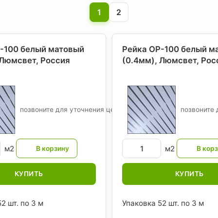
1
2
-100 белый матовый
Рейка ОР-100 белый м
 Люмсвет
, Россия
(0.4мм), Люмсвет
, Рос
позвоните для уточнения цены
позвоните 
м2
м2
КУПИТЬ
КУПИТЬ
2 шт. по 3 м
Упаковка 52 шт. по 3 м