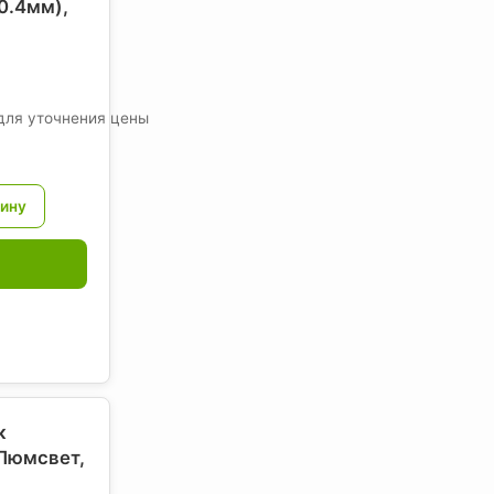
0.4мм),
для уточнения цены
к
 Люмсвет
,