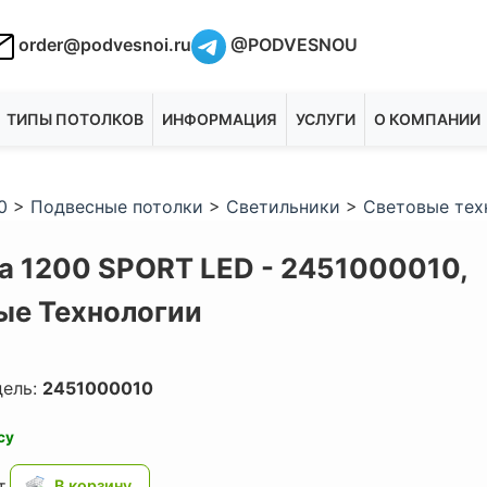
order@podvesnoi.ru
@PODVESNOU
ТИПЫ ПОТОЛКОВ
ИНФОРМАЦИЯ
УСЛУГИ
О КОМПАНИИ
0
>
Подвесные потолки
>
Светильники
>
Световые тех
а 1200 SPORT LED - 2451000010,
ые Технологии
дель:
2451000010
су
.