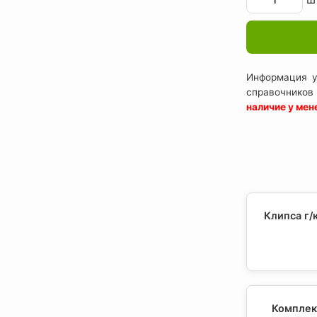
Информация у
справочников
наличие у ме
Клипса г/
Комплект