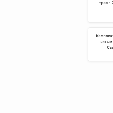
трос -
Комплект
витым 
Св
Комп
29950000
Комп