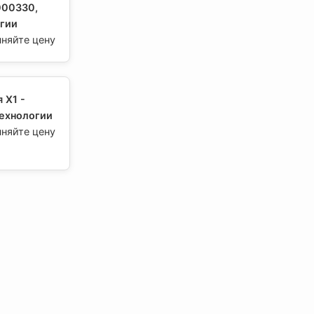
000330,
гии
чняйте цену
 Х1 -
ехнологии
чняйте цену
 Х3 -
ехнологии
чняйте цену
очных LZ -