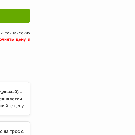
и технических
очнять цену и
дульный) -
ехнологии
чняйте цену
c на трос с