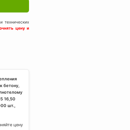
и технических
очнять цену и
репления
к бетону,
олнотелому
5 16,50
00 шт.,
чняйте цену