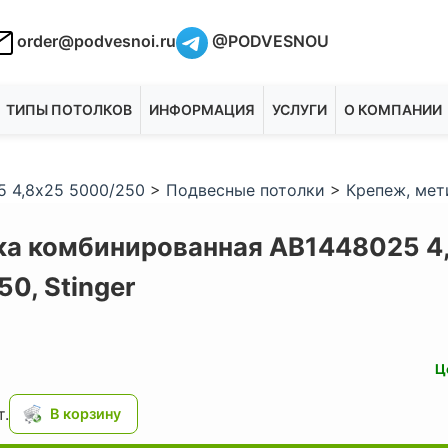
order@podvesnoi.ru
@PODVESNOU
ТИПЫ ПОТОЛКОВ
ИНФОРМАЦИЯ
УСЛУГИ
О КОМПАНИИ
5 4,8х25 5000/250
>
Подвесные потолки
>
Крепеж, мет
ка комбинированная AB1448025 4
50,
Stinger
Ц
.