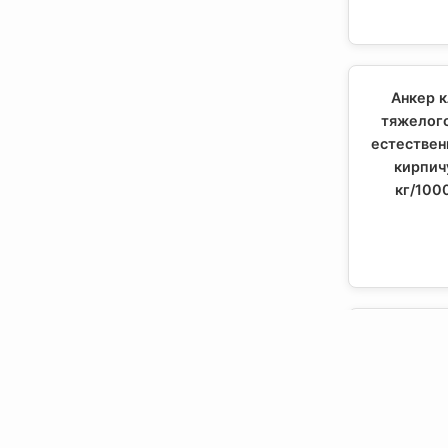
Анкер к
тяжелого
естествен
кирпич
кг/100
Закле
AB1464010