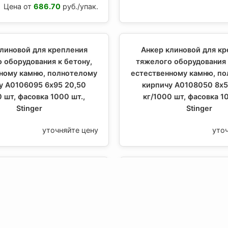
Цена от
686.70
руб./упак.
линовой для крепления
Анкер клиновой для к
 оборудования к бетону,
тяжелого оборудования 
ному камню, полнотелому
естественному камню, п
у A0106095 6х95 20,50
кирпичу A0108050 8х5
0 шт, фасовка 1000 шт.,
кг/1000 шт, фасовка 10
Stinger
Stinger
уточняйте цену
уто
пка комбинированная
Заклепка комбиниро
 6,4х10 5000/250, Stinger
AB1464012 6,4х12 5000/25