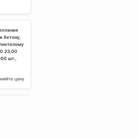
репления
к бетону,
олнотелому
0 23,00
00 шт.,
чняйте цену
ванная
0, Stinger