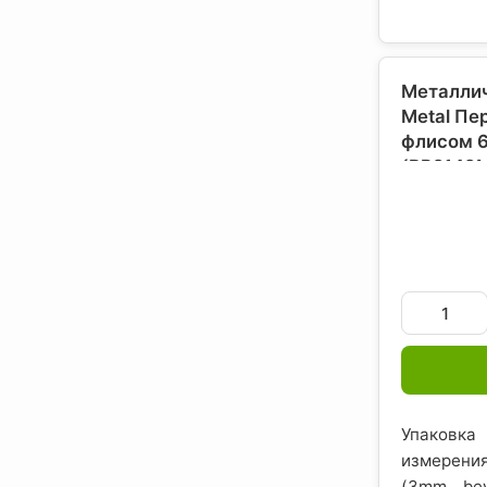
Металлич
Metal Пе
флисом 
(BP2149M6
Кнауф (А
США
Упаковка
измерения
(3mm bev