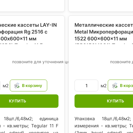
еские кассеты LAY-IN
Металлические кассет
рфорация Rg 2516 с
Metal Микроперфораци
600x600x11 мм
1522 600x600x11 мм
D2) Tegular 11 F,
(BP2150M6C1) Tegular 1
рмстронг)
, Евросоюз-
Кнауф (Армстронг)
, Е
США
позвоните для уточнения цены
позвоните 
м2
м2
КУПИТЬ
КУПИТЬ
 18шт./6,48м2; единица
Упаковка 18шт./6,48м2
 - кв.метры; Tegular 11 F
измерения - кв.метры; Te
el edged) крепится на
(3mm bevel edged) кр