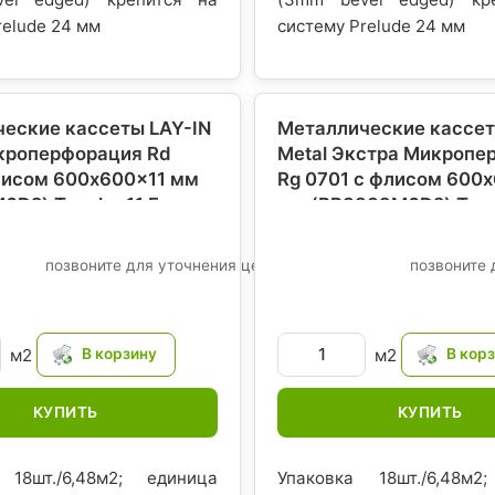
relude 24 мм
систему Prelude 24 мм
еские кассеты LAY-IN
Металлические кассет
кроперфорация Rd
Metal Экстра Микропе
лисом 600x600x11 мм
Rg 0701 с флисом 600
D2) Tegular 11 F,
мм (BP3839M6D2) Tegul
рмстронг)
, Евросоюз-
Кнауф (Армстронг)
, Е
США
позвоните для уточнения цены
позвоните 
м2
м2
КУПИТЬ
КУПИТЬ
 18шт./6,48м2; единица
Упаковка 18шт./6,48м2