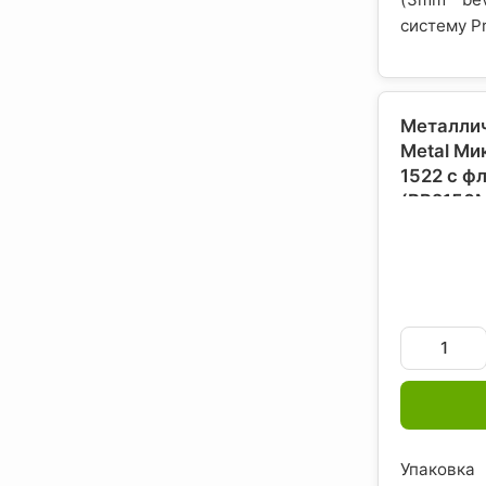
систему P
Металлич
Metal Ми
1522 с ф
(BP2150M6
Кнауф (А
США
Упаковка