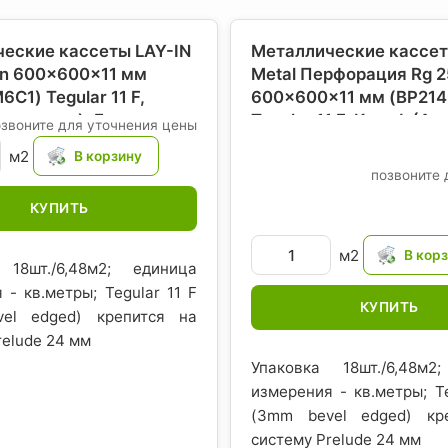
еские кассеты LAY-IN
Металлические кассет
ain 600x600x11 мм
Metal Перфорация Rg 2
C1) Tegular 11 F,
600x600x11 мм (BP21
рмстронг)
, Евросоюз-
Tegular 11 F, Кнауф (А
озвоните для уточнения цены
Евросоюз-США
м2
позвоните 
КУПИТЬ
м2
 18шт./6,48м2; единица
 - кв.метры; Tegular 11 F
КУПИТЬ
el edged) крепится на
relude 24 мм
Упаковка 18шт./6,48м2
измерения - кв.метры; Te
(3mm bevel edged) кр
систему Prelude 24 мм