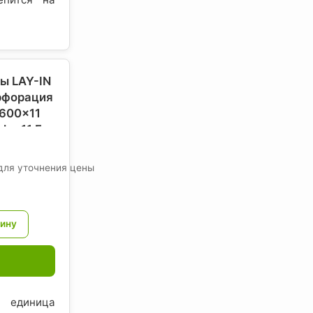
ы LAY-IN
рфорация
x600x11
ar 11 F,
вросоюз-
для уточнения цены
; единица