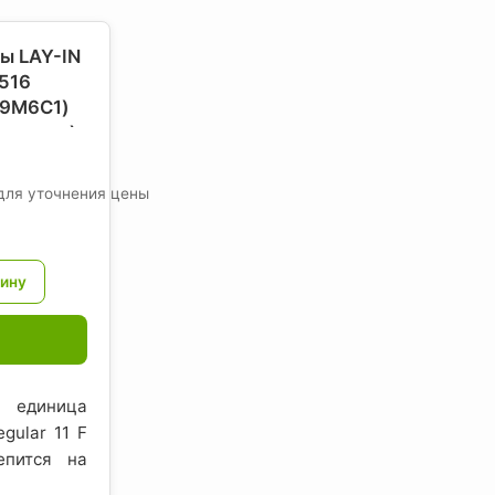
ы LAY-IN
516
49M6C1)
рмстронг)
,
для уточнения цены
; единица
gular 11 F
епится на