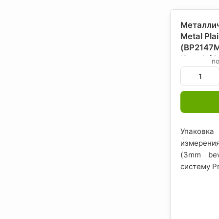
Металлич
Metal Pl
(BP2147M6
Кнауф (А
п
США
Упаковка
измерения
(3mm bev
систему P