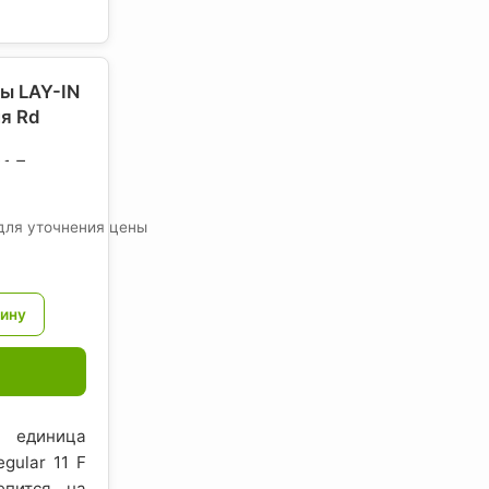
ы LAY-IN
я Rd
1 F,
вросоюз-
для уточнения цены
; единица
gular 11 F
епится на