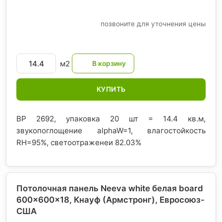
позвоните для уточнения цены
м2
КУПИТЬ
BP 2692, упаковка 20 шт = 14.4 кв.м,
звукопоглощение alphaW=1, влагостойкость
RH=95%, светоотраженеи 82.03%
Потолочная панель Neeva white белая board
600x600x18, Кнауф (Армстронг)
, Евросоюз-
США