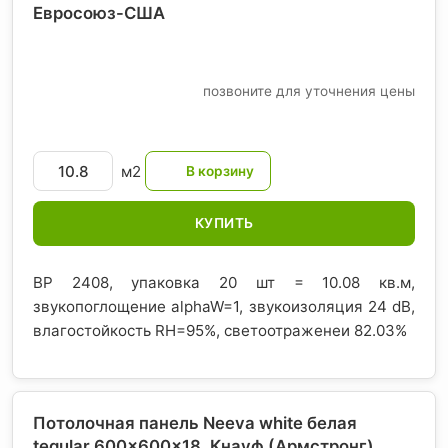
Евросоюз-США
позвоните для уточнения цены
м2
КУПИТЬ
BP 2408, упаковка 20 шт = 10.08 кв.м,
звукопоглощение alphaW=1, звукоизоляция 24 dB,
влагостойкость RH=95%, светоотраженеи 82.03%
Потолочная панель Neeva white белая
tegular 600x600x18, Кнауф (Армстронг)
,