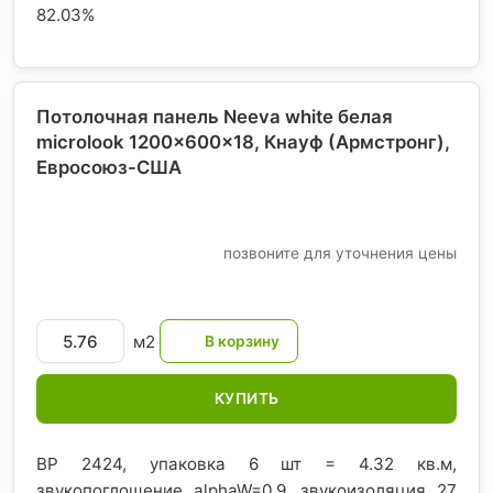
82.03%
Потолочная панель Neeva white белая
microlook 1200x600x18, Кнауф (Армстронг)
,
Евросоюз-США
позвоните для уточнения цены
м2
КУПИТЬ
BP 2424, упаковка 6 шт = 4.32 кв.м,
звукопоглощение alphaW=0.9, звукоизоляция 27