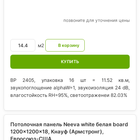
позвоните для уточнения цены
м2
КУПИТЬ
BP 2405, упаковка 16 шт = 11.52 кв.м,
звукопоглощение alphaW=1, звукоизоляция 24 dB,
влагостойкость RH=95%, светоотраженеи 82.03%
Потолочная панель Neeva white белая board
1200x1200x18, Кнауф (Армстронг)
,
Евросоюз-США