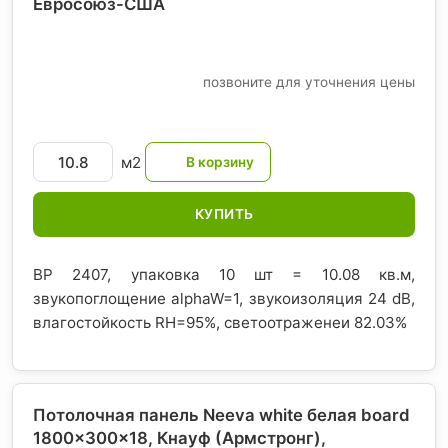
Евросоюз-США
позвоните для уточнения цены
м2
КУПИТЬ
BP 2407, упаковка 10 шт = 10.08 кв.м,
звукопоглощение alphaW=1, звукоизоляция 24 dB,
влагостойкость RH=95%, светоотраженеи 82.03%
Потолочная панель Neeva white белая board
1800x300x18, Кнауф (Армстронг)
,