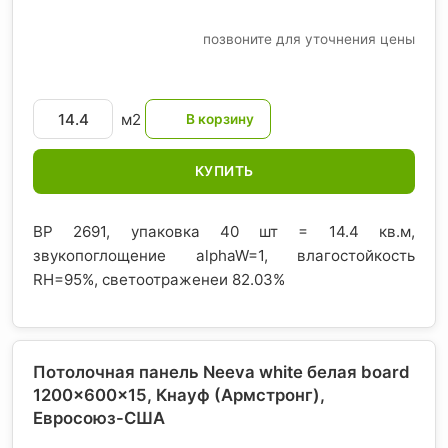
позвоните для уточнения цены
м2
КУПИТЬ
BP 2691, упаковка 40 шт = 14.4 кв.м,
звукопоглощение alphaW=1, влагостойкость
RH=95%, светоотраженеи 82.03%
Потолочная панель Neeva white белая board
1200x600x15, Кнауф (Армстронг)
,
Евросоюз-США