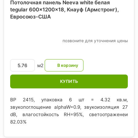
Потолочная панель Neeva white белая
tegular 600x1200x18, Кнауф (Армстронг)
,
Евросоюз-США
позвоните для уточнения цены
м2
КУПИТЬ
BP 2415, упаковка 6 шт = 4.32 кв.м,
звукопоглощение alphaW=0.9, звукоизоляция 27
dB, влагостойкость RH=95%, светоотраженеи
82.03%