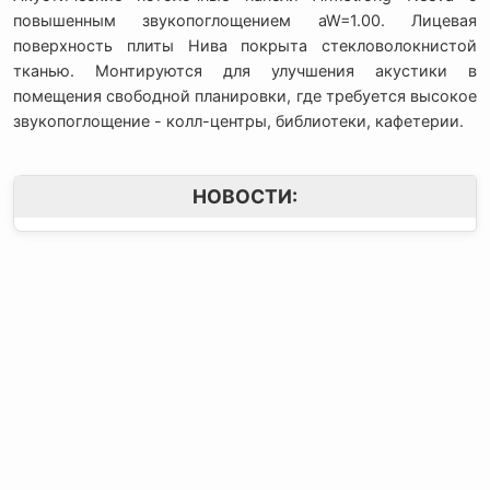
повышенным звукопоглощением aW=1.00. Лицевая
поверхность плиты Нива покрыта стекловолокнистой
тканью. Монтируются для улучшения акустики в
помещения свободной планировки, где требуется высокое
звукопоглощение - колл-центры, библиотеки, кафетерии.
НОВОСТИ:
Контактная
Мы в Соцсетях
О компании
информация:
В MAX
Подвесной.РУ
Контакты
111141
,
Москва,
В Telegram
Россия
,
Пользовательское
ул.Кусковская,
соглашение
ВКонтакте
д.20А
+7(495)792-97-07
Портфолио