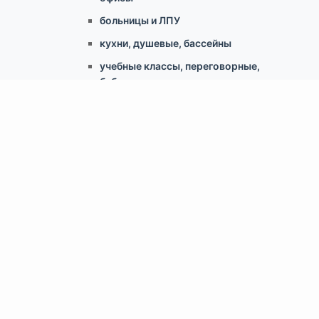
больницы и ЛПУ
кухни, душевые, бассейны
учебные классы, переговорные,
библиотеки
по типу конструкции
Армстронг, Экофон, минеральные
Грильято
Реечные
Кассетный металлический
Гипсокартонные конструкции
Свободновисящие (Canopy, Baffles)
Скрытый монтаж ClipIn
Доп.аксессуары
Светильники