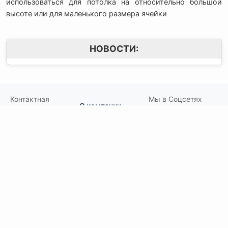
использоваться для потолка на относительно большой
высоте или для маленького размера ячейки
НОВОСТИ:
Контактная
Мы в Соцсетях
О компании
информация:
В MAX
Подвесной.РУ
Контакты
111141
,
Москва,
В Telegram
Россия
,
Пользовательское
ул.Кусковская,
соглашение
ВКонтакте
д.20А
+7(495)792-97-07
Портфолио
order@podvesnoi.ru
В Дзене
(C)
Подвесной.РУ
2006-2026