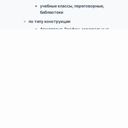
учебные классы, переговорные,
библиотеки
по типу конструкции
Армстронг, Экофон, минеральные
Грильято
Реечные
Кассетный металлический
Гипсокартонные конструкции
Свободновисящие (Canopy, Baffles)
Скрытый монтаж ClipIn
Доп.аксессуары
Светильники
Крепеж для потолка
Информация
Статьи о потолках