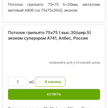
Потолок грильято 75*75 h=30мм, металлик
матовый А906 rus 75х75х30х5, эконом
Потолок грильято 75х75 ( выс.30/шир.5)
эконом суперхром А741, Албес
, Россия
позвоните для уточнения цены
м2
КУПИТЬ