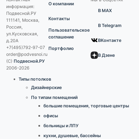
О компании
информация:
В MAX
Подвесной.РУ
Контакты
111141
,
Москва,
В Telegram
Россия
,
Пользовательское
ул.Кусковская,
соглашение
ВКонтакте
д.20А
+7(495)792-97-07
Портфолио
order@podvesnoi.ru
В Дзене
(C)
Подвесной.РУ
2006-2026
Типы потолков
Дизайнерские
По типам помещений
большие помещения, торговые центры
офисы
больницы и ЛПУ
кухни, душевые, бассейны