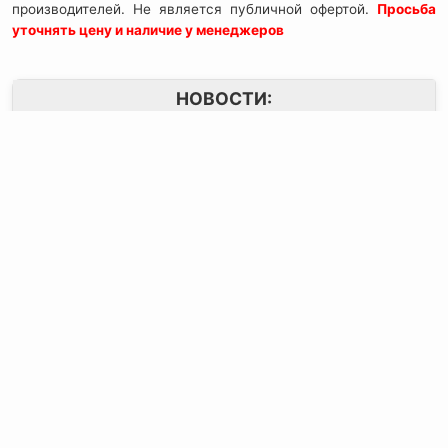
производителей. Не является публичной офертой.
Просьба
уточнять цену и наличие у менеджеров
НОВОСТИ:
Контактная
Мы в Соцсетях
О компании
информация:
В MAX
Подвесной.РУ
Контакты
111141
,
Москва,
В Telegram
Россия
,
Пользовательское
ул.Кусковская,
соглашение
ВКонтакте
д.20А
+7(495)792-97-07
Портфолио
order@podvesnoi.ru
В Дзене
(C)
Подвесной.РУ
2006-2026