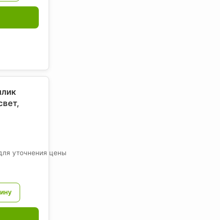
ллик
свет
,
для уточнения цены