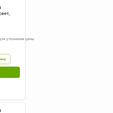
й
свет
,
для уточнения цены
й