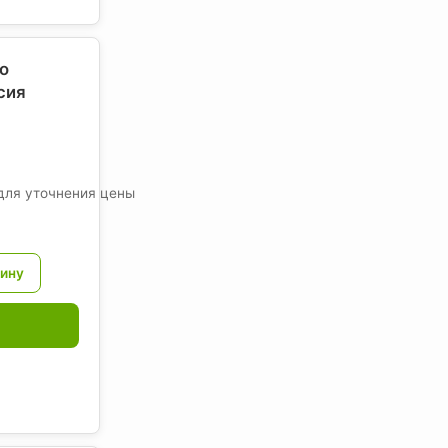
о
сия
для уточнения цены