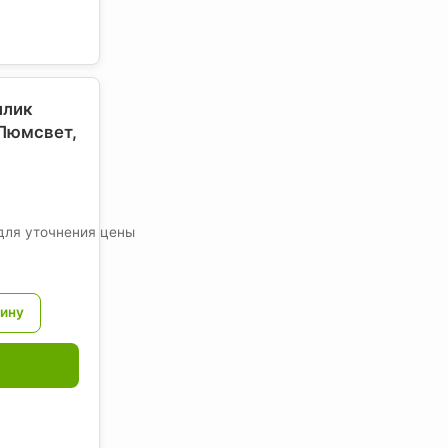
ллик
 Люмсвет
,
для уточнения цены