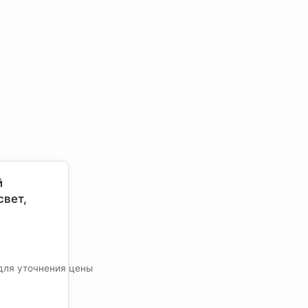
й
свет
,
для уточнения цены