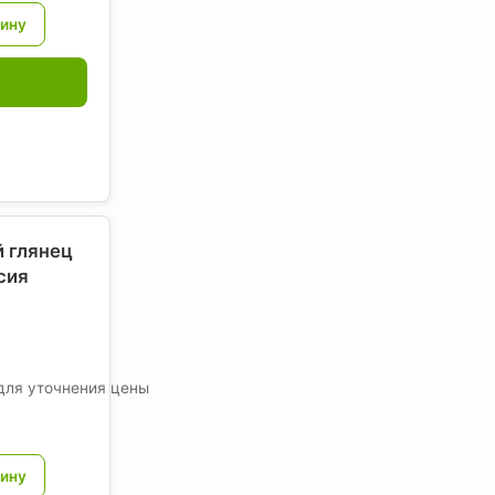
й глянец
сия
для уточнения цены