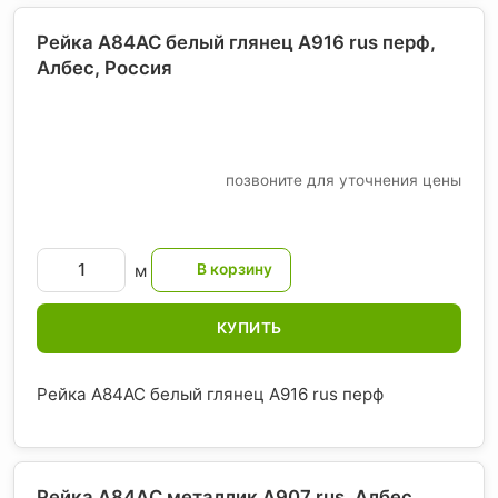
Рейка A84AC белый глянец А916 rus перф,
Албес
, Россия
позвоните для уточнения цены
м
КУПИТЬ
Рейка A84AC белый глянец А916 rus перф
Рейка A84AС металлик А907 rus, Албес
,