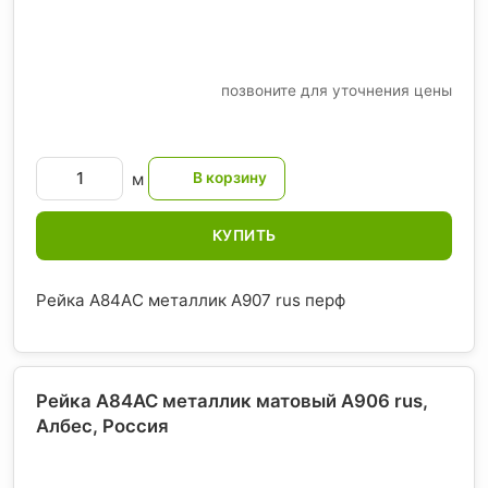
позвоните для уточнения цены
м
КУПИТЬ
Рейка A84AС металлик А907 rus перф
Рейка A84AC металлик матовый А906 rus,
Албес
, Россия