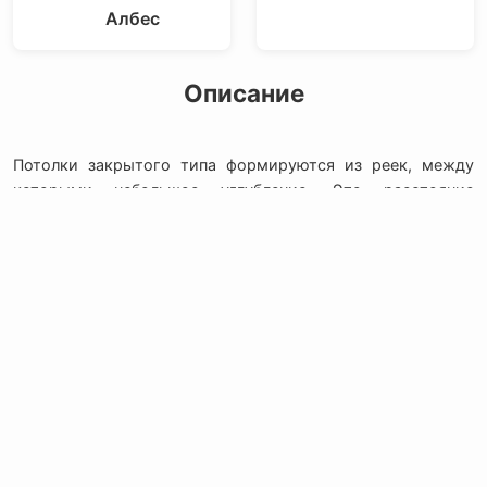
Албес
Описание
Потолки закрытого типа формируются из реек, между
которыми небольшое углубление. Это расстояние
закрыто, поэтому они называются закрытый тип. Края
реек скругленные - итальянский дизайн.
НОВОСТИ:
Контактная
Мы в Соцсетях
О компании
информация:
В MAX
Подвесной.РУ