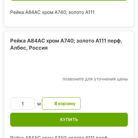
Рейка A84AС хром А740; золото А111
Рейка A84AС хром А740; золото А111 перф,
Албес
, Россия
позвоните для уточнения цены
м
КУПИТЬ
Рейка A84AС хром А740; золото А111 перф