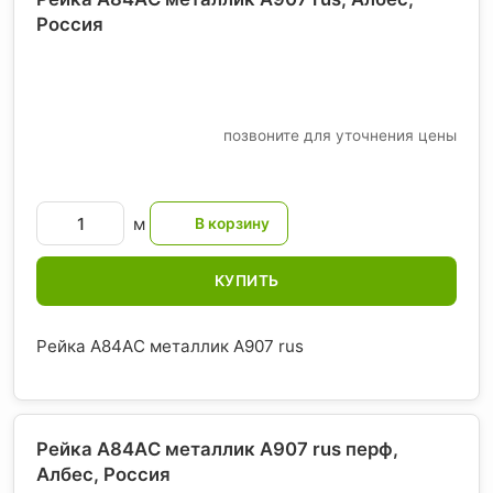
Россия
позвоните для уточнения цены
м
КУПИТЬ
Рейка A84AС металлик А907 rus
Рейка A84AС металлик А907 rus перф,
Албес
, Россия