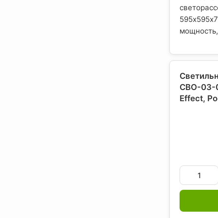
светора
595х59
мощность, 
Светильн
СВО-03-0
Effect
, Р