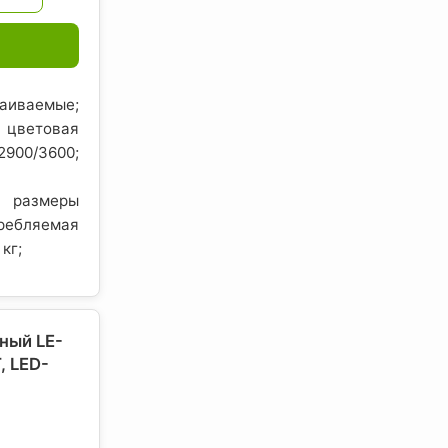
иваемые;
цветовая
00/3600;
 размеры
бляемая
 кг;
ный LE-
 LED-