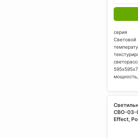
серия О
Светово
темпера
текстури
светора
595х59
мощность, 
Светильн
СВО-03-
Effect
, Р