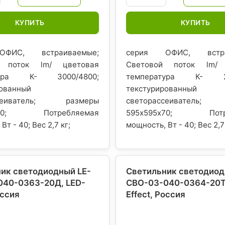
КУПИТЬ
КУПИТЬ
ФИС, встраиваемые;
серия ОФИС, встра
й поток lm/ цветовая
Световой поток lm/ 
тура К- 3000/4800;
температура К- 29
рованный
текстурированный
ссеиватель; размеры
светорассеиватель;
5х70; Потребляемая
595х595х70; Потре
Вт - 40; Вес 2,7 кг;
мощность, Вт - 40; Вес 2,7
ик светодиодный LE-
Светильник светодиод
040-0363-20Д, LED-
СВО-03-040-0364-20Т,
оссия
Effect
, Россия