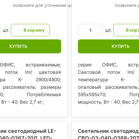
позвоните для уточнения цены
позвоните 
шт.
шт.
КУПИТЬ
КУПИТЬ
ФИС, встраиваемые;
серия ОФИС, встра
й поток lm/ цветовая
Световой поток lm/ 
тура К- 2900/4800;
температура К- 28
 рассеиватель; размеры
опаловый рассеиватель
5х70; Потребляемая
595х595х70; Потре
Вт - 40; Вес 2,7 кг;
мощность, Вт - 40; Вес 2,7
ик светодиодный LE-
Светильник светодиод
040-0367-20Д, LED-
СВО-03-040-0368-20Т,