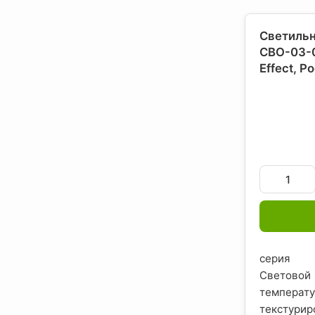
Светильн
СВО-03-
Effect
, Р
серия О
Светово
темпера
текстури