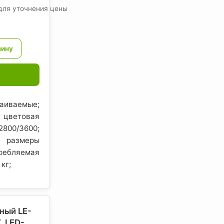
для уточнения цены
иваемые;
цветовая
00/3600;
; размеры
бляемая
 кг;
ный LE-
 LED-