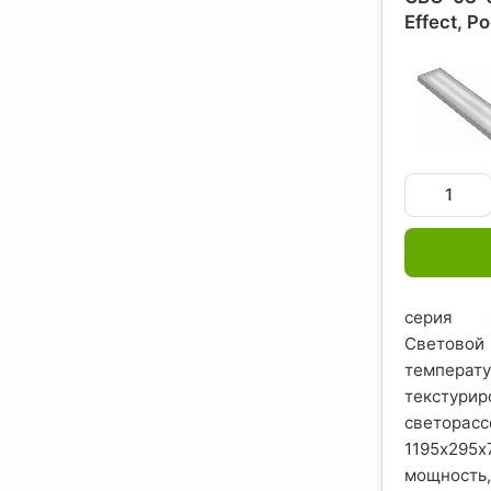
Effect
, Р
серия О
Светово
темпера
текстури
светора
1195х29
мощность, 