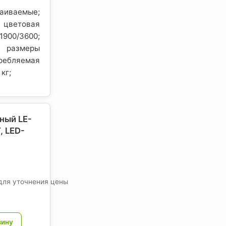
иваемые;
цветовая
00/3600;
; размеры
бляемая
 кг;
ный LE-
 LED-
для уточнения цены