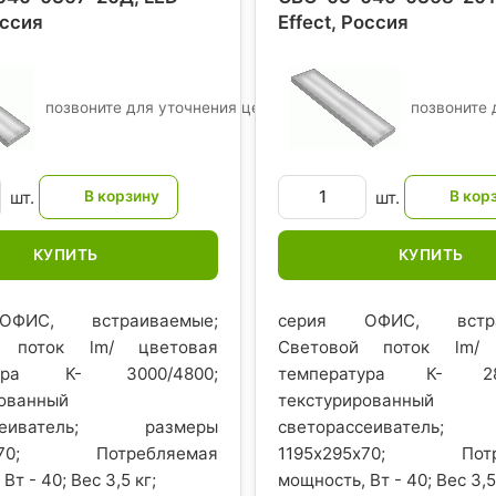
оссия
Effect
, Россия
позвоните для уточнения цены
позвоните 
шт.
шт.
КУПИТЬ
КУПИТЬ
ФИС, встраиваемые;
серия ОФИС, встра
й поток lm/ цветовая
Световой поток lm/ 
тура К- 3000/4800;
температура К- 289
рованный
текстурированный
ссеиватель; размеры
светорассеиватель;
5х70; Потребляемая
1195х295х70; Потр
Вт - 40; Вес 3,5 кг;
мощность, Вт - 40; Вес 3,5