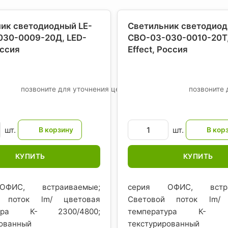
ик светодиодный LE-
Светильник светодиод
030-0009-20Д, LED-
СВО-03-030-0010-20Т,
оссия
Effect
, Россия
позвоните для уточнения цены
позвоните 
шт.
шт.
КУПИТЬ
КУПИТЬ
ФИС, встраиваемые;
серия ОФИС, встра
й поток lm/ цветовая
Световой поток lm/ 
тура К- 2300/4800;
температура К- 21
рованный
текстурированный