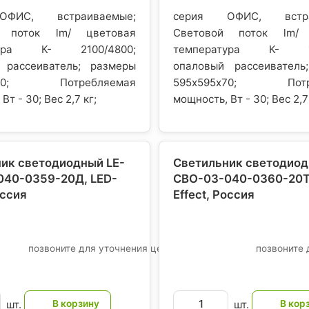
ФИС, встраиваемые;
серия ОФИС, встра
й поток lm/ цветовая
Световой поток lm/ 
тура К- 2100/4800;
температура К- 19
 рассеиватель; размеры
опаловый рассеиватель
5х70; Потребляемая
595х595х70; Потре
Вт - 30; Вес 2,7 кг;
мощность, Вт - 30; Вес 2,7
ик светодиодный LE-
Светильник светодиод
040-0359-20Д, LED-
СВО-03-040-0360-20Т,
оссия
Effect
, Россия
позвоните для уточнения цены
позвоните 
шт.
шт.