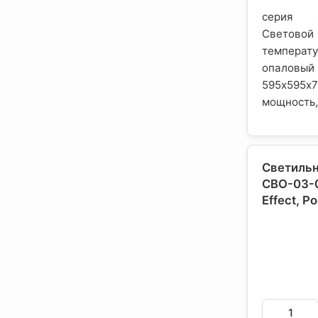
серия О
Светово
темпера
опаловый
595х59
мощность, 
Светильн
СВО-03-
Effect
, Р