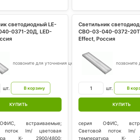
ик светодиодный LE-
Светильник светодиод
40-0371-20Д, LED-
СВО-03-040-0372-20Т,
оссия
Effect
, Россия
позвоните для уточнения цены
позвоните 
шт.
шт.
КУПИТЬ
КУПИТЬ
ФИС, встраиваемые;
серия ОФИС, встра
й поток lm/ цветовая
Световой поток lm/ 
тура К- 2900/4800;
температура К- 28