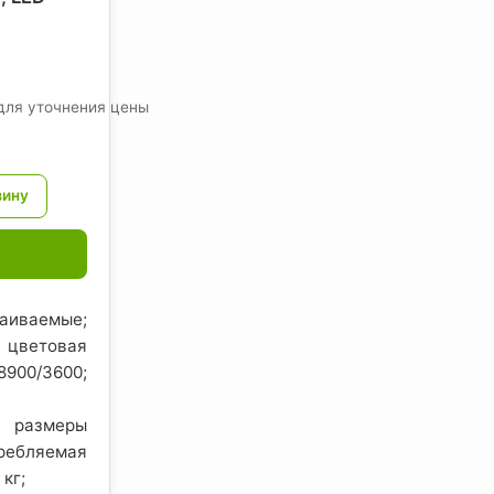
для уточнения цены
иваемые;
цветовая
00/3600;
 размеры
ебляемая
 кг;