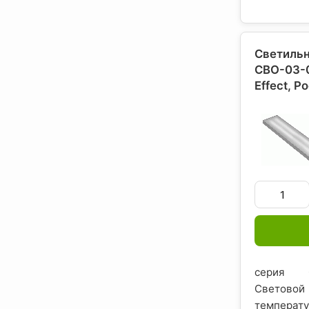
Светильн
СВО-03-0
Effect
, Р
серия О
Светово
темпера