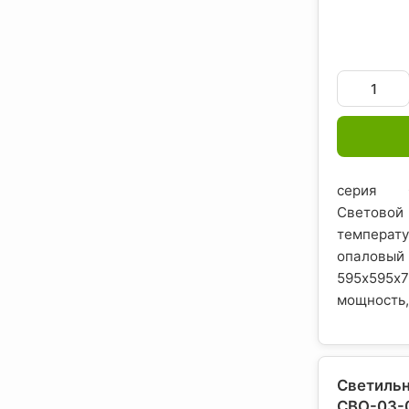
серия О
Светово
темпера
опаловый
595х59
мощность, 
Светильн
СВО-03-