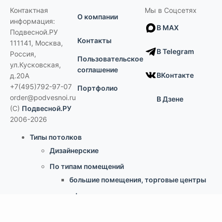
Контактная
Мы в Соцсетях
О компании
информация:
В MAX
Подвесной.РУ
Контакты
111141
,
Москва,
В Telegram
Россия
,
Пользовательское
ул.Кусковская,
соглашение
ВКонтакте
д.20А
+7(495)792-97-07
Портфолио
order@podvesnoi.ru
В Дзене
(C)
Подвесной.РУ
2006-2026
Типы потолков
Дизайнерские
По типам помещений
большие помещения, торговые центры
офисы
больницы и ЛПУ