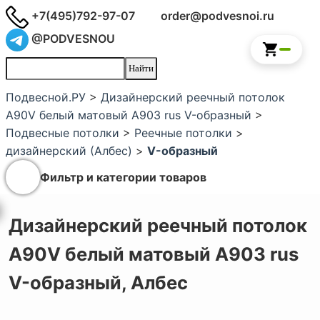
+7(495)792-97-07
order@podvesnoi.ru
@PODVESNOU
Подвесной.РУ
>
Дизайнерский реечный потолок
A90V белый матовый А903 rus V-образный
>
Подвесные потолки
>
Реечные потолки
>
дизайнерский (Албес)
>
V-образный
Фильтр и категории товаров
Дизайнерский реечный потолок
A90V белый матовый А903 rus
V-образный,
Албес