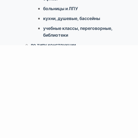
больницы и ЛПУ
кухни, душевые, бассейны
учебные классы, переговорные,
библиотеки
по типу конструкции
Армстронг, Экофон, минеральные
Грильято
Реечные
Кассетный металлический
Гипсокартонные конструкции
Свободновисящие (Canopy, Baffles)
Скрытый монтаж ClipIn
Доп.аксессуары
Светильники