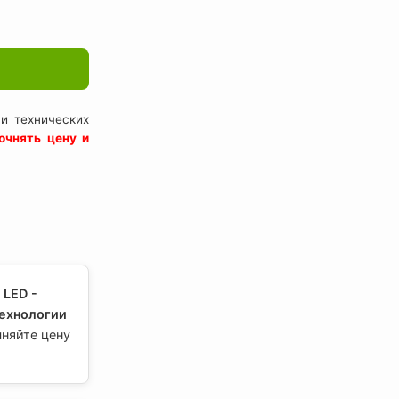
и технических
очнять цену и
 LED -
ехнологии
чняйте цену