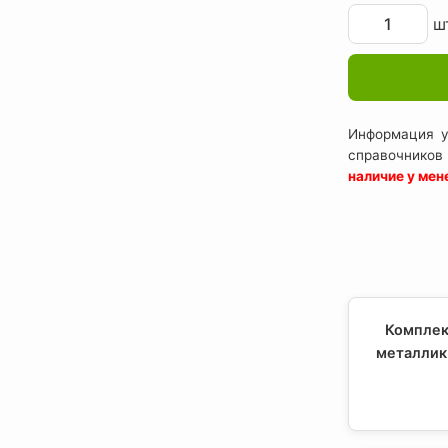
шт
Информация у
справочников
наличие у ме
Комплек
металлик