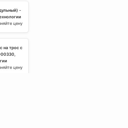
дульный) -
ехнологии
чняйте цену
c на трос с
000330,
гии
чняйте цену
 Х1 -
ехнологии
чняйте цену