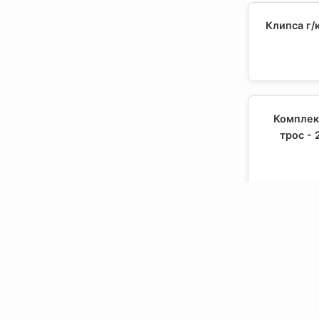
Клипса г/
Комплект
трос -
Комплект
витым 
Св