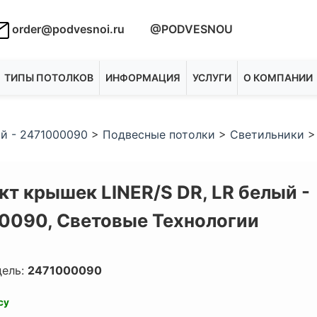
order@podvesnoi.ru
@PODVESNOU
ТИПЫ ПОТОЛКОВ
ИНФОРМАЦИЯ
УСЛУГИ
О КОМПАНИИ
ый - 2471000090
>
Подвесные потолки
>
Светильники
т крышек LINER/S DR, LR белый -
0090,
Световые Технологии
дель:
2471000090
су