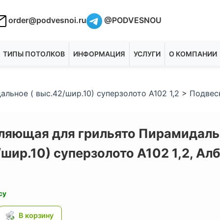
order@podvesnoi.ru
@PODVESNOU
ТИПЫ ПОТОЛКОВ
ИНФОРМАЦИЯ
УСЛУГИ
О КОМПАНИИ
ьное ( выс.42/шир.10) суперзолото А102 1,2
>
Подвес
ляющая для грильято Пирамидаль
шир.10) суперзолото А102 1,2,
Алб
су