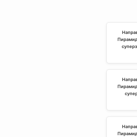
Напра
Пирамид
суперз
Напра
Пирамид
супер
Напра
Пирамид